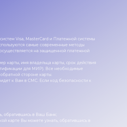
систем Visa, MasterCard и Платежной системы
используются самые современные методы
ы осуществляется на защищенной платежной
мер карты, имя владельца карты, срок действия
ентификации для МИР). Все необходимые
 обратной стороне карты.
идет к Вам в СМС. Если код безопасности к
ь, обратившись в Ваш Банк;
кой карте Вы можете узнать, обратившись в