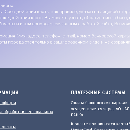
верно;
. Срок действия карты, как правило, указан на лицевой сторо
роке действия карты Вы можете узнать, обратившись в банк,
 карты и иным вопросам, связанным с работой сайта, Вы мо
ация (имя, адрес, телефон, e-mail, номер банковской карт
рты передаются только в зашифрованном виде и не сохраня
РМАЦИЯ
ПЛАТЕЖНЫЕ СИСТЕМЫ
-оферта
Оплата банковскими картами
осуществляется через АО «А
а обработки персональных
БАНК».
К оплате принимаются карты V
 оплаты