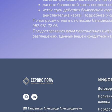
данные банковской карты введены не
истек срок действия банковской карты
действительна карта). Подробнее о с
По вопросам оплаты с помощью банковской
982 981-72-05.
Предоставляемая вами персональная информ
разглашению. Данные вашей кредитной ка
ИНФО
Договор
Политик
данных
ИП Таловиков Александр Александрович
Порядок