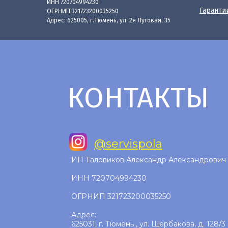
ИНН 720704994230
Гаранти
ОГРНИП 321723200035250
Адрес: 625005, г.Тюмень, ул. 2я Луговая, 35
КОНТАКТЫ
@
servispola
ИП Таловиков Александр Александрович
ИНН 720704994230
ОГРНИП 321723200035250
Адрес:
625031, г. Тюмень , ул. Щербакова, д. 128/3