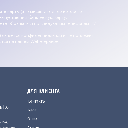
не карты (это месяц и год, до которого
 выпустивший банковскую карту;
жете обращаться по следующим телефонам: +7
ы) является конфиденциальной и не подлежит
ются на нашем Web-сервере.
ДЛЯ КЛИЕНТА
Контакты
ЛЬФА-
Блог
О нас
ISA,
Акции