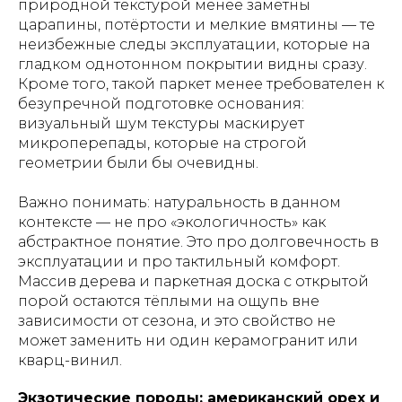
природной текстурой менее заметны
царапины, потёртости и мелкие вмятины — те
неизбежные следы эксплуатации, которые на
гладком однотонном покрытии видны сразу.
Кроме того, такой паркет менее требователен к
безупречной подготовке основания:
визуальный шум текстуры маскирует
микроперепады, которые на строгой
геометрии были бы очевидны.
Важно понимать: натуральность в данном
контексте — не про «экологичность» как
абстрактное понятие. Это про долговечность в
эксплуатации и про тактильный комфорт.
Массив дерева и паркетная доска с открытой
порой остаются тёплыми на ощупь вне
зависимости от сезона, и это свойство не
может заменить ни один керамогранит или
кварц-винил.
Экзотические породы: американский орех и