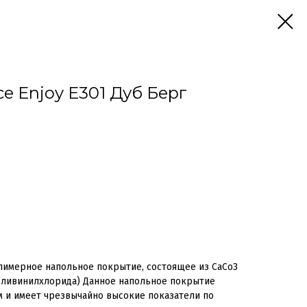
e Enjoy Е301 Дуб Берг
лимерное напольное покрытие, состоящее из CaCo3
поливинилхлорида) Данное напольное покрытие
м и имеет чрезвычайно высокие показатели по