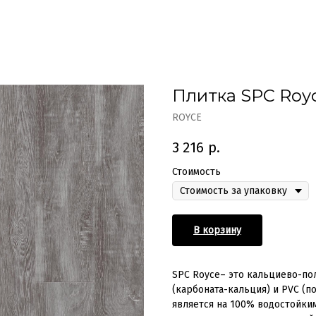
Плитка SPC Royc
ROYCE
3 216
р.
Стоимость
В корзину
SPC Royce– это кальциево-по
(карбоната-кальция) и PVC (
является на 100% водостойки