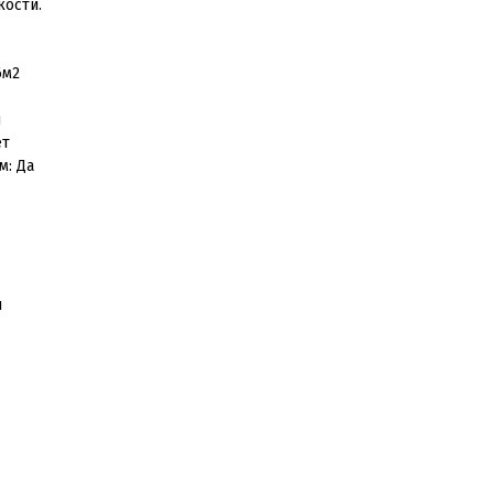
кости.
6м2
я
ет
м: Да
я