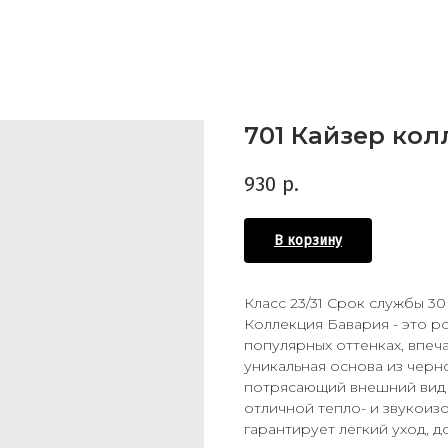
701 Кайзер ко
930
р.
В корзину
Класс 23/31 Срок службы 30
Коллекция Бавария - это р
популярных оттенках, впеч
уникальная основа из черн
потрясающий внешний вид 
отличной тепло- и звукоиз
гарантирует легкий уход, д