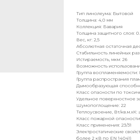
Тип линолеума: Бытовой
Толщина: 4,0 мм
Коллекция: Бавария
Толщина защитного слоя: 0
Вес, кг: 2,5
Абсолютная остаточная де
Стабильность линейных раз
Истираемость, мкм: 26
Возможность использования
Группа воспламеняемости: 
Группа распространия пла
Дымообразующая способно
Класс опасности по токсич
Удельное поверхностное эл.
Шумопоглощение: 22
Теплоусвоение, Вт/кв.м.хК: ≤
Класс пожарной опасности
Класс применения: 23/31
Электростатические свойств
более 2 кВ по EN 14041)