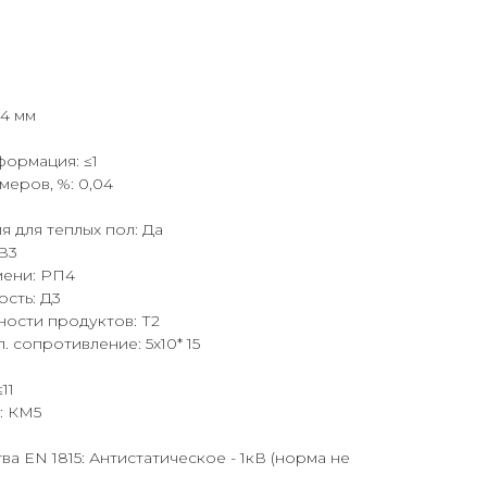
.4 мм
формация: ≤1
меров, %: 0,04
 для теплых пол: Да
В3
мени: РП4
сть: Д3
ности продуктов: Т2
 сопротивление: 5х10* 15
11
: КМ5
а EN 1815: Антистатическое - 1кВ (норма не