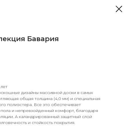
ллекция Бавария
 лет
оскошные дизайны массивной доски в самых
атляющая общая толщина (4,0 мм) и специальная
ого полиэстера. Все это обеспечивает
пола и непревзойденный комфорт, благодаря
оляции. А каландрированный защитный слой
олговечность и стойкость покрытия.