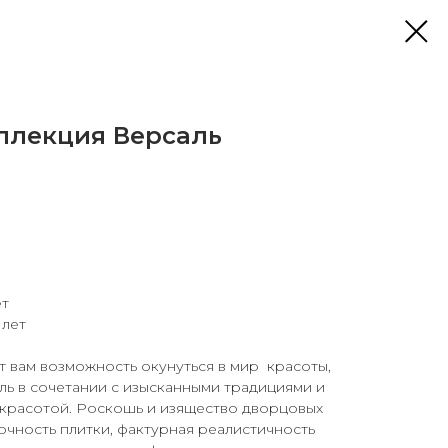
оллекция Версаль
ет
 лет
 вам возможность окунуться в мир красоты,
иль в сочетании с изысканными традициями и
расотой. Роскошь и изящество дворцовых
сочность плитки, фактурная реалистичность