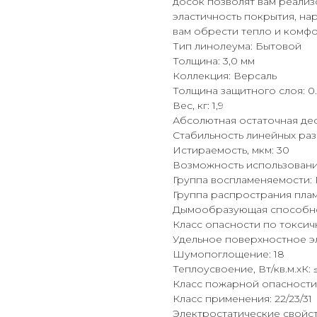
досок позволят вам реализ
эластичность покрытия, на
вам обрести тепло и комфо
Тип линолеума: Бытовой
Толщина: 3,0 мм
Коллекция: Версаль
Толщина защитного слоя: 0
Вес, кг: 1,9
Абсолютная остаточная де
Стабильность линейных раз
Истираемость, мкм: 30
Возможность использования
Группа воспламеняемости: 
Группа распространия пла
Дымообразующая способно
Класс опасности по токсич
Удельное поверхностное эл.
Шумопоглощение: 18
Теплоусвоение, Вт/кв.м.хК: ≤
Класс пожарной опасности
Класс применения: 22/23/31
Электростатические свойств