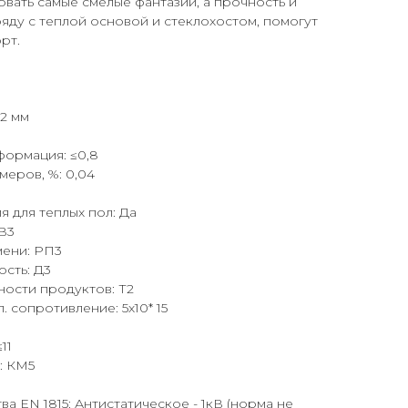
овать самые смелые фантазии, а прочность и
ряду с теплой основой и стеклохостом, помогут
рт.
.2 мм
формация: ≤0,8
меров, %: 0,04
 для теплых пол: Да
В3
мени: РП3
сть: Д3
ности продуктов: Т2
 сопротивление: 5х10* 15
11
: КМ5
а EN 1815: Антистатическое - 1кВ (норма не