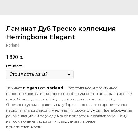
Ламинат Дуб Треско коллекция
Herringbone Elegant
Norland
1 890
р.
Стоимость
Ламинат
Elegant от Norland
— это стильное и практичное
напольное покрытие, которое способно украсить ваш дом на долгие
годы. Однако, как и любой другой материал, ламинат требует
бережного ухода. Правильная уборка — это залог сохранения его
первоначального вида и увеличения срока службы. Пренебрежение
рекомендациями по уходу может привести к преждевременному
износу, появлению царапин, вздутиям и потере
привлекательности.